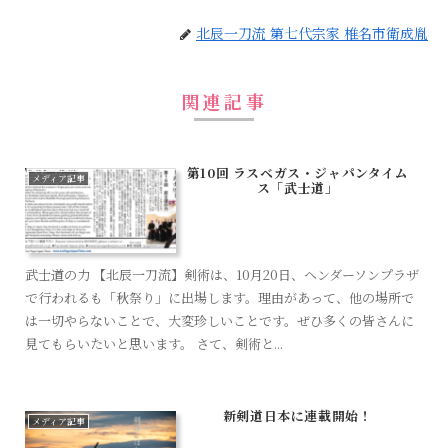
北辰一刀流 第七代宗家 椎名市衛成胤
関連記事
第10回 ラスベガス・ジャパンタイム
メディア記事
ス「武士道」
武士道の力 【北辰一刀流】剣術は、10月20日、ヘンダーソンプラザ
で行われるも「秋祭り」に出場します。理由があって、他の場所で
は一切やらないことで、大変珍しいことです。ぜひ多くの皆さんに
見てもらいたいと思います。 さて、剣術と...
新剣道日本に連載開始！
メディア記事