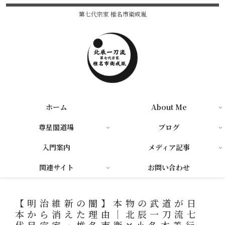
第七代宗家 椎名市衛成胤
ホーム
About Me
尊星閣道場
ブログ
入門案内
メディア記事
関連サイト
お問い合わせ
【明治維新の闇】本物の武道が日
本から消えた理由│北辰一刀流七