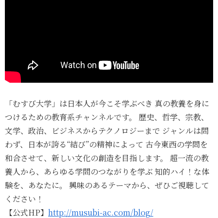
「むすび大学」は日本人が今こそ学ぶべき 真の教養を身に
つけるための教育系チャンネルです。 歴史、哲学、宗教、
文学、政治、ビジネスからテクノロジーまで ジャンルは問
わず、日本が誇る“結び”の精神によって 古今東西の学問を
和合させて、新しい文化の創造を目指します。 超一流の教
養人から、あらゆる学問のつながりを学ぶ 知的ハイ！な体
験を、あなたに。 興味のあるテーマから、ぜひご視聴して
ください！
【公式HP】
http://musubi-ac.com/blog/