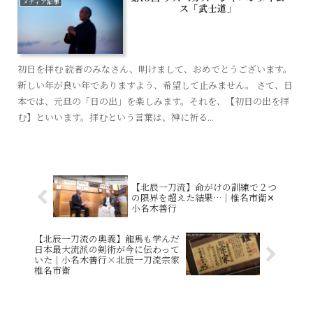
メディア記事
ス「武士道」
初日を拝む 読者のみなさん、明けまして、おめでとうございます。
新しい年が良い年でありますよう、希望して止みません。 さて、日
本では、元旦の「日の出」を楽しみます。それを、【初日の出を拝
む】といいます。拝むという言葉は、神に祈る...
【北辰一刀流】命がけの訓練で２つ
の限界を超えた結果…│椎名市衛✕
小名木善行
【北辰一刀流の奥義】龍馬も学んだ
日本最大流派の剣術が今に伝わって
いた｜小名木善行×北辰一刀流宗家
椎名市衛