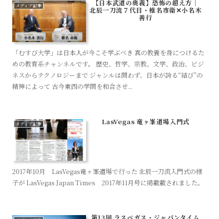
【日本武道の奥義】恐怖の超え方│
メディア記事
北辰一刀流７代目・椎名市衛✕小名木
善行
「むすび大学」は日本人が今こそ学ぶべき 真の教養を身につけるた
めの教育系チャンネルです。 歴史、哲学、宗教、文学、政治、ビジ
ネスからテクノロジーまで ジャンルは問わず、日本が誇る“結び”の
精神によって 古今東西の学問を和合させ...
LasVegas 竜ヶ峯道場入門式
メディア記事
2017年10月 LasVegas竜ヶ峯道場で行った 北辰一刀流入門式の様
子が LasVegas Japan Times 2017年11月号に掲載載されました。
第13回 ラスベガス・ジャパンタイム