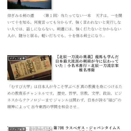
仰ぎみる剣の道 〈第１回〉当たってない一本 天才は、一を聞
いて十を知る。何度言っても分からず、強く言われないと実行しな
い人では、話しにならない。剣道には、強く打たないと分からない
人が、随分と居る。軽い打ちでも、十を悟る剣士になり...
【北辰一刀流の奥義】龍馬も学んだ
メディア記事
日本最大流派の剣術が今に伝わって
いた｜小名木善行×北辰一刀流宗家
椎名市衛
「むすび大学」は日本人が今こそ学ぶべき 真の教養を身につけるた
めの教育系チャンネルです。 歴史、哲学、宗教、文学、政治、ビジ
ネスからテクノロジーまで ジャンルは問わず、日本が誇る“結び”の
精神によって 古今東西の学問を和合させ...
第7回 ラスベガス・ジャパンタイムス
メディア記事