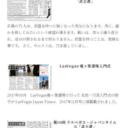
「武士道」
正義の刀 人は、武器を持つと強くなった気分になります。次に、誰
かを倒してみたいという欲望が湧きます。戦いは、次々と繰り返さ
れ、自分が倒されるまで終わりません。武器を持つことは、危険な
事です。 さて、サムライは、刀を差していまし...
LasVegas 竜ヶ峯道場入門式
メディア記事
2017年10月 LasVegas竜ヶ峯道場で行った 北辰一刀流入門式の様
子が LasVegas Japan Times 2017年11月号に掲載載されました。
第10回 ラスベガス・ジャパンタイム
メディア記事
ス「武士道」