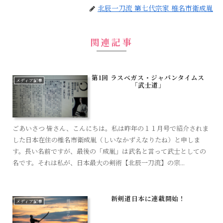
北辰一刀流 第七代宗家 椎名市衛成胤
関連記事
第1回 ラスベガス・ジャパンタイムス
メディア記事
「武士道」
ごあいさつ 皆さん、こんにちは。私は昨年の１１月号で紹介されま
した日本在住の椎名市衛成胤（しいなかずえなりたね）と申しま
す。長い名前ですが、最後の「成胤」は武名と言って武士としての
名です。それは私が、日本最大の剣術【北辰一刀流】の宗...
新剣道日本に連載開始！
メディア記事