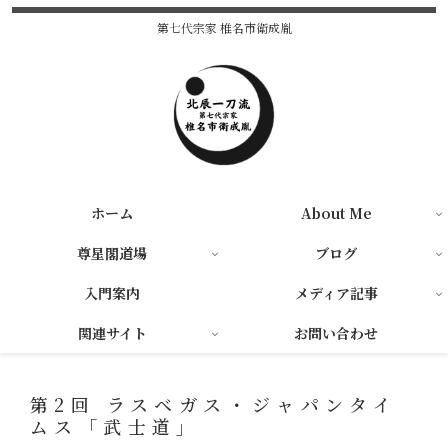
第七代宗家 椎名市衛成胤
ホーム
About Me
尊星閣道場
ブログ
入門案内
メディア記事
関連サイト
お問い合わせ
第2回 ラスベガス・ジャパンタイ
ムス「武士道」